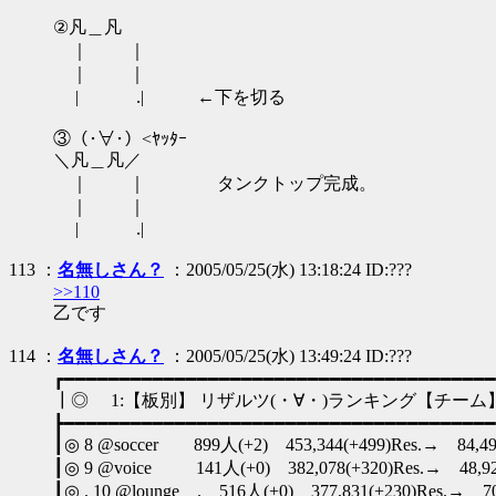
②凡＿凡
｜ ｜
｜ ｜
| .| ←下を切る
③（･∀･）<ﾔｯﾀｰ
＼凡＿凡／
｜ ｜ タンクトップ完成。
｜ ｜
| .|
113 ：
名無しさん？
：2005/05/25(水) 13:18:24 ID:???
>>110
乙です
114 ：
名無しさん？
：2005/05/25(水) 13:49:24 ID:???
┏━━━━━━━━━━━━━━━━━━━━━━━━━━━━━━━━━━━━━━━
┃◎ 1:【板別】 リザルツ(・∀・)ランキング【チーム】 date 
┣━━━━━━━━━━━━━━━━━━━━━━━━━━━━━━━━━━━━━━━
┃◎ 8 @soccer 899人(+2) 453,344(+499)Res.→ 84,495,12
┃◎ 9 @voice 141人(+0) 382,078(+320)Res.→ 48,920,08
┃◎ . 10 @lounge . 516人(+0) 377,831(+230)Res.→ 70,13