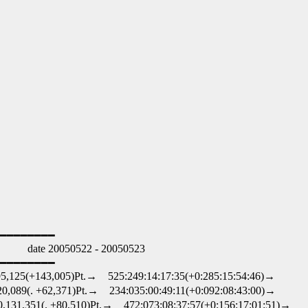
━━━━━━━━
20050522 - 20050523
━━━━━━━━
5(+143,005)Pt.→ 525:249:14:17:35(+0:285:15:54:46)→
9(. +62,371)Pt.→ 234:035:00:49:11(+0:092:08:43:00)→
1,351(. +80,510)Pt.→ 472:073:08:37:57(+0:156:17:01:51)→