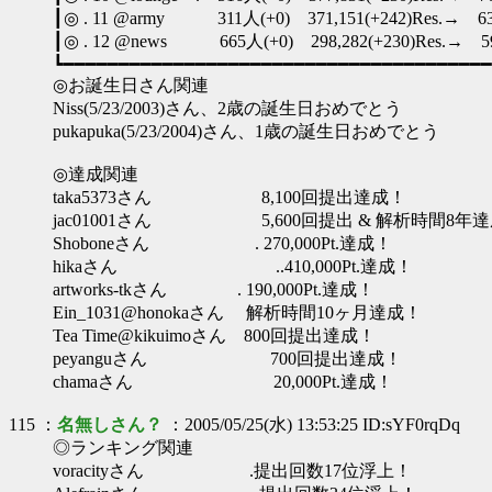
┃◎ . 11 @army 311人(+0) 371,151(+242)Res.→ 63,561,
┃◎ . 12 @news 665人(+0) 298,282(+230)Res.→ 59,208,
┗━━━━━━━━━━━━━━━━━━━━━━━━━━━━━━━━━━━━━━━
◎お誕生日さん関連
Niss(5/23/2003)さん、2歳の誕生日おめでとう
pukapuka(5/23/2004)さん、1歳の誕生日おめでとう
◎達成関連
taka5373さん 8,100回提出達成！
jac01001さん 5,600回提出 & 解析時間8年
Shoboneさん . 270,000Pt.達成！
hikaさん ..410,000Pt.達成！
artworks-tkさん . 190,000Pt.達成！
Ein_1031@honokaさん 解析時間10ヶ月達成！
Tea Time@kikuimoさん 800回提出達成！
peyanguさん 700回提出達成！
chamaさん 20,000Pt.達成！
115 ：
名無しさん？
：2005/05/25(水) 13:53:25 ID:sYF0rqDq
◎ランキング関連
voracityさん .提出回数17位浮上！