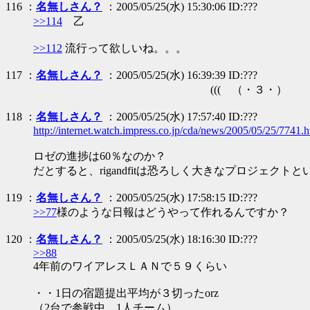
116 ：
名無しさん？
：2005/05/25(水) 15:30:06 ID:???
>>114
乙
>>112
流行って欲しいね。。。
117 ：
名無しさん？
：2005/05/25(水) 16:39:39 ID:???
((( （・３・）
118 ：
名無しさん？
：2005/05/25(水) 17:57:40 ID:???
http://internet.watch.impress.co.jp/cda/news/2005/05/25/7741.h
ロゼの進捗は60％なのか？
だとすると、rigandfitは恐ろしく大きなプロジェクト
119 ：
名無しさん？
：2005/05/25(水) 17:58:15 ID:???
>>77
様のような日報はどうやって作れるんですか？
120 ：
名無しさん？
：2005/05/25(水) 18:16:30 ID:???
>>88
4年前のワイアレスＬＡＮで５９くらい
・・1日の宿題提出平均が３切ったorz
（2台で参戦中 1人チーム）