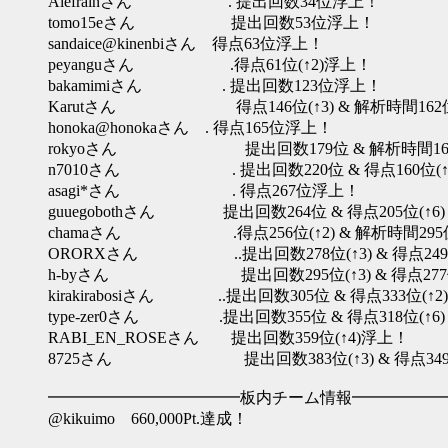
Alefrainさん . 提出回数34位浮上！
tomo15eさん 提出回数53位浮上！
sandaice@kinenbiさん 得点63位浮上！
peyanguさん .得点61位(↑2)浮上！
bakamimiさん . 提出回数123位浮上！
Karutさん 得点146位(↑3) & 解析時間162位
honoka@honokaさん . 得点165位浮上！
rokyoさん 提出回数179位 & 解析時間16
n7010さん . 提出回数220位 & 得点160位(↑4) 
asagi*さん . 得点267位浮上！
guuegobothさん 提出回数264位 & 得点205位(↑6
chamaさん .得点256位(↑2) & 解析時間295位
ORORXさん ..提出回数278位(↑3) & 得点249位(↑
h-byさん 提出回数295位(↑3) & 得点277位(↑
kirakirabosiさん ..提出回数305位 & 得点333位(↑2
type-zer0さん .提出回数355位 & 得点318位(↑6
RABI_EN_ROSEさん 提出回数359位(↑4)浮上！
8725さん 提出回数383位(↑3) & 得点349位
━━━━━━━━━━━━板内チーム情報━━━━━━
@kikuimo 660,000Pt.達成！