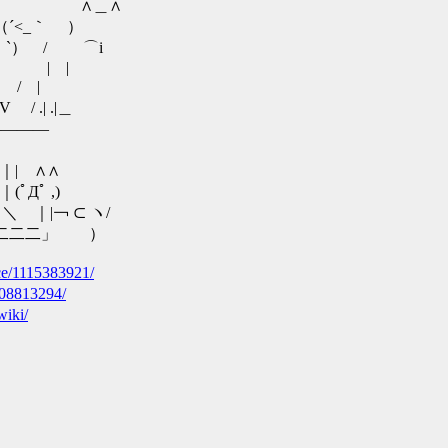
∧＿∧
´<_｀ ）
ゝ`） / ⌒i
 | |
￣/ |
 .| .|＿
――――
｜| ∧∧
ﾟДﾟ ,)
｜|￢ ⊂ ヽ/
二|二二二」 ）
ance/1115383921/
1108813294/
wiki/