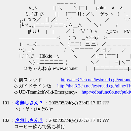
_＿＿＿_. ｜ 
∧,,∧ |｜＼ ＼ |￣ | point ∧＿∧ （
ミ,,ﾟДﾟ彡 .|｜ l￣￣ l |：／＼ ゲット （ ´_
┌‐ﾐ つつ／￣|｜／.￣￣/／ ＼ ／ ＼/
|└ヾ,, ,,|二二二」二二ﾆ. ∧＿∧ ＼ / /￣￣￣
￣||∪∪ | || ／（ ´∀｀）//￣￣/_ﾆつ/ FMV /
―――――――― < （ つ ＿// 2ch,/ > ――――
(; -＿-)＿＿＿＿＿＼ ｛二二｝ 三 三｝ ／＿ ＿＿＿＿
/ つ ＿// / ＼￣￣￣￣"／..=| ／ ／ 
し'`|＼// ＿Hikkie＿/. ＼ ／ |.￣ |l￣￣ l |｜(
＼｝..二二二二二_｝ ＼／ | ＝| ＼￣ ＼ 
２ちゃんねる www.2ch.net ｜ [二二二二二二
◇ 前スレッド
http://etc3.2ch.net/test/read.cgi/entr
◇ ガイドライン板
http://that3.2ch.net/test/read.cgi/gline/
◇ UD-Team2chWiki-Emergency-
http://edbafunc0o.net/puki
101 ：
名無しさん？
：2005/05/24(火) 23:42:17 ID:???
ヽ( ・∀・)ﾉ● ﾗｳﾝｺｰ
102 ：
名無しさん？
：2005/05/24(火) 23:53:17 ID:???
コーヒー飲んで落ち着け