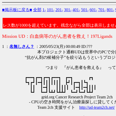
■掲示板に戻る■
全部
1-
101-
201-
301-
401-
501-
601-
701-
801-
レス数が1000を超えています。残念ながら全部は表示しませ
Mission UD：白血病等のがん患者を救え！197Ligands
1 ：
名無しさん？
：2005/05/23(月) 00:00:49 ID:???
本プロジェクト通称UDは世界中のPCで分
“抗がん剤の候補分子”を絞り込もうというプロジ
つまり 『がん患者を救える』 って
┏━━┓┏━┓┏━┓┏━━┓ ┏━┓ ┏┓
┗┓┏┛┃━┫┃┃┃┃┃┃┃ ┣┛┃┏━┓┃┗┓
┃┃ ┃━┫┃ ┃┃┃┃┃ ┃━┫┃━┫┃┃┃
┗┛ ┗━┛┗┻┛┗┻┻┛ ┗━┛┗━┛┗┻┛
grid.org Cancer Research Project Team 2ch
- CPUの空き時間をがん治療薬探しに貸してくだ
Team 2ch 支援サイト
http://ud-team2ch.net/