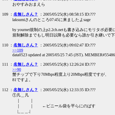
おやすみおまえら
109 ：
名無しさん？
：2005/05/25(水) 08:58:15 ID:???
laksumiさんのところ07:45に来ましたよsage
by yournet規制の上p2.2ch.netも書き込みにモリ
規制解除までもし明日以降も必要なら誰か引き継いで下
110 ：
名無しさん？
：2005/05/25(水) 09:02:47 ID:???
>>109
data0523 updated at 2005/05/25 7:45 (JST). MEMBER#5548
111 ：
名無しさん？
：2005/05/25(水) 12:26:24 ID:???
>>90
蟹チップで下り70Mbps程度上り20Mbps程度ですが、
81ですよ。
112 ：
名無しさん？
：2005/05/25(水) 12:33:35 ID:???
①凡＿凡
｜ ｜
｜ ｜ ←ビニール袋を平らにのばす
|_＿＿.|