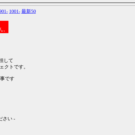
901-
1001-
最新50
ん。
担して
ェクトです。
事です
さい -