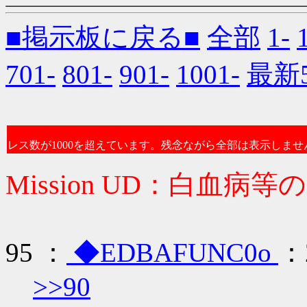
■掲示板に戻る■
全部
1-
701-
801-
901-
1001-
最新
レス数が1000を超えています。残念ながら全部は表示しませ
Mission UD：白血病等
95 ：
◆EDBAFUNC0o
：2
>>90