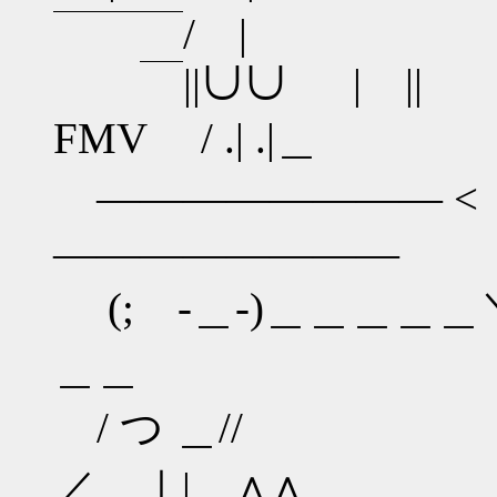
￣￣￣/ |
￣||∪∪ | || 
FMV / .| .|＿
―――――――― < （ 
――――――――
(; -＿-)＿＿＿＿＿
＿＿
/ つ ＿// / 
／ ｜| ∧∧