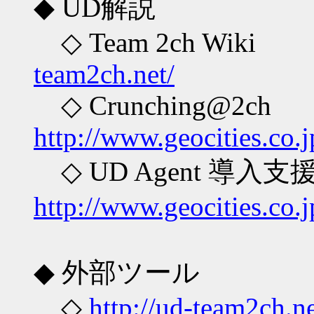
◆ UD解説
◇ Team 2c
team2ch.net/
◇ Crunchi
http://www.geocities.co.
◇ UD Agent 導
http://www.geocities.co.
◆ 外部ツール
◇
http://ud-team2ch.n