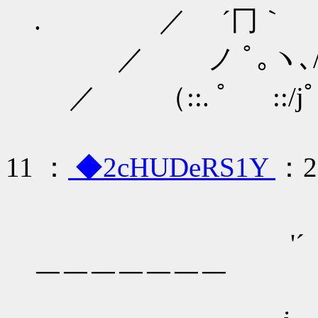
. ／ ´冂｀ /
／ ノ ﾟ｡ヽ､
／ （::. ﾟ ::/
11 ：
◆2cHUDeRS1Y
：20
＿,.
'´ ヽ ）
￣￣￣￣￣￣￣