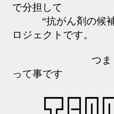
で分担して
“抗がん剤の候補分
ロジェクトです。
つまり 『が
って事です
┏━━┓┏━┓┏━┓┏
┗┓┏┛┃━┫┃┃┃┃┃┃┃