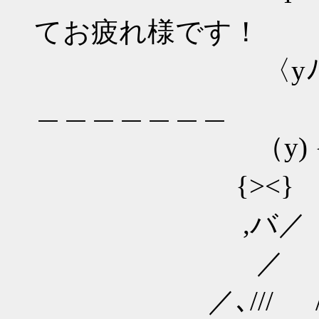
てお疲れ様です！
〈yﾉi!ﾟ ヮﾟ
＿＿＿＿＿＿＿
（y) {つ<!と
{><} ゞ
,バ／
／ 
／､/// 