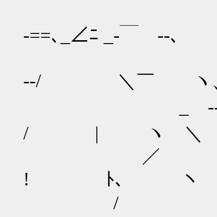
-==､_∠ﾆ _-￣ ‐-､
-‐/ ＼￣ ヽ
_ --――
/ | ヽ ＼
／ ｀ｰ
! ﾄ､ ヽ 
/ _ ィ ｽ