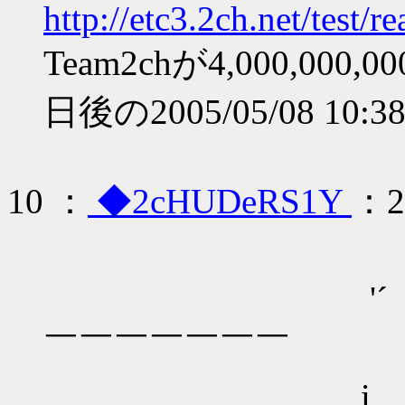
http://etc3.2ch.net/test/
Team2chが4,000,0
日後の2005/05/08 10:38:
10 ：
◆2cHUDeRS1Y
：20
＿,.
'´ ヽ ）
￣￣￣￣￣￣￣
i ｉ」｣∟i