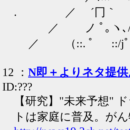
. ／ ´冂｀ /
／ ノ ﾟ｡ヽ､
／ （::. ﾟ ::/
12 ：
Ν即＋よりネタ提供
ID:???
【研究】"未来予想"
トは家庭に普及。がん