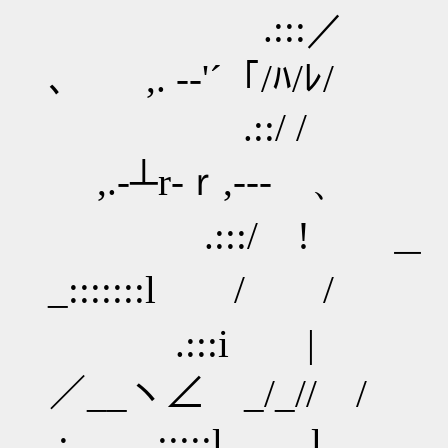
.:::／ ヽ、 
､ ,. -‐'´「/ﾊ/ﾚ/
.::/ / ヽ‐- 
,.-┴r‐ｒ,‐-- 、
.:::/ ! 
_:::::::l / / 
.:::i | ￣￣ 
／__ヽ∠ _/_// 
.: .:::::l