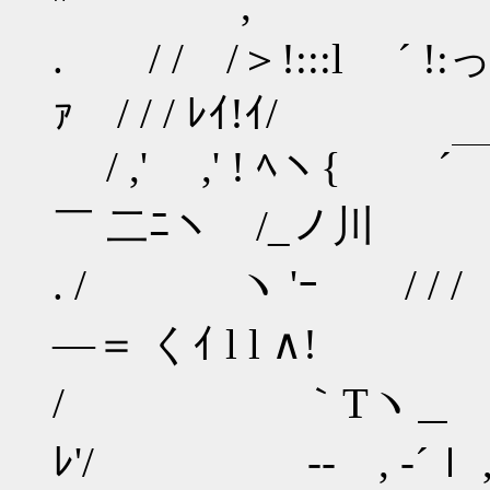
″ , ﾞ jｨ∧
. / / /＞!:::l ´ !:
ｧ / / / ﾚｲ!ｲ/
/ ,' ,' ! ﾍヽ{
￣ 二ﾆヽ /_ノ川
. / ヽ 'ｰ / /
―＝ くｲ l l ∧!
/ ｀Tヽ＿ 
ﾚ'/ -‐ , ‐´ｌ ,