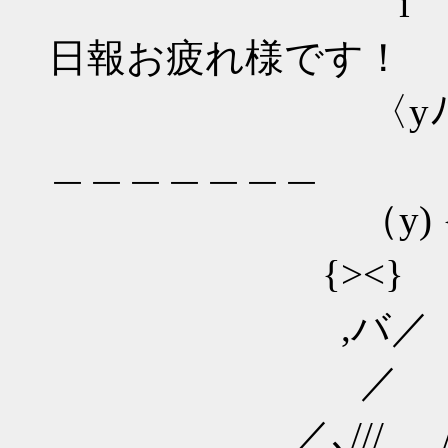
i ｉ」｣∟i
日報お疲れ様です！
〈yﾉi!ﾟ ヮﾟ
＿＿＿＿＿＿＿
（y) {つ<!と
{><} ゞ
,バ／
／ 
／､/// 