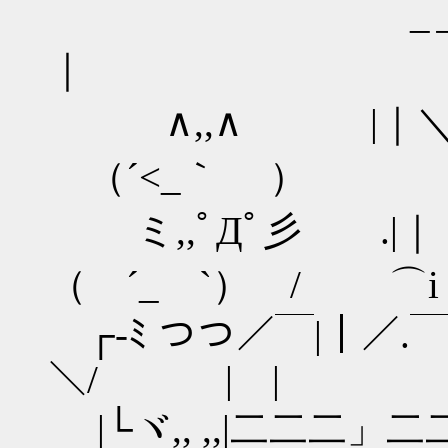
_＿＿
｜ ∧
∧,,∧ |｜＼ ＼
（´<_｀ ）
ミ,,ﾟДﾟ彡 .|｜ 
（ ´_ゝ`） / ⌒i
┌‐ﾐ つつ／￣
＼/ | |
|└ヾ,, ,,|二二二