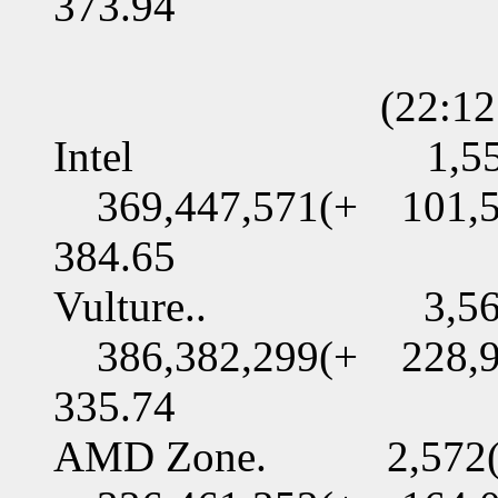
373.94
(22:121:03:
Intel 1,550(+ 
369,447,571(+ 101,5
384.65
Vulture.. 3,560(
386,382,299(+ 228,9
335.74
AMD Zone. 2,572(+