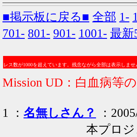
■掲示板に戻る■
全部
1-
701-
801-
901-
1001-
最新
レス数が1000を超えています。残念ながら全部は表示しませ
Mission UD：白血病等
1 ：
名無しさん？
：2005/0
本プロジェクト通