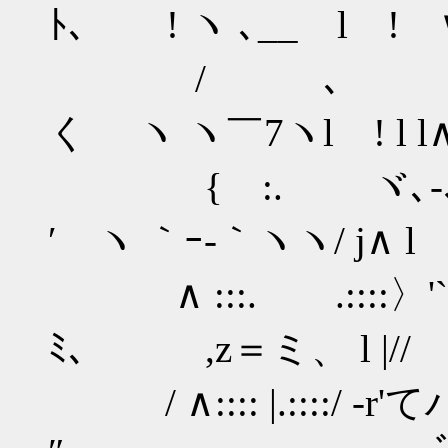
ﾄ､ ! ヽ ､__ l ! 
/ 、 , ｨ'_´,.
く ヽ ヽ￣7ヽl ! l l
{ :. ヾ､-､／＿_,.
′ ヽ ｀ｰ-｀ヽヽ/ j∧ l 
∧ :::. .::::〉'` 
ﾐ､ ,z＝ミ、 l |// 
/ ∧:::: |.::::/ -