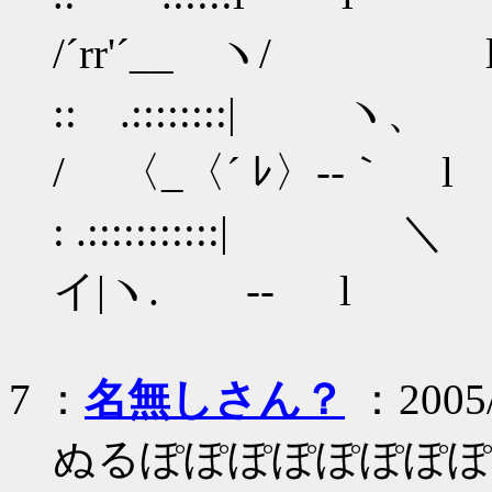
/´rr'´__ ヽ/ 
:: .::::
/ 〈_〈´ ﾚ〉‐-
: .::::::::
イ|ヽ. ゝ‐- l 
7 ：
名無しさん？
：2005/0
ぬるぽぽぽぽぽぽぽぽ