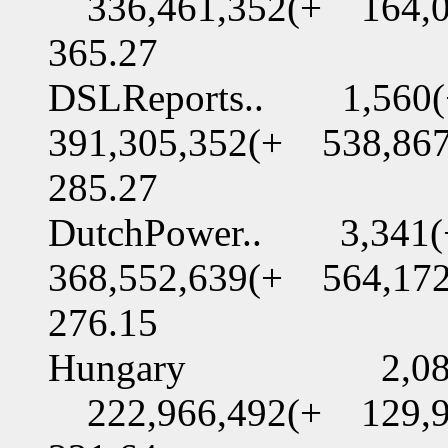
336,461,352(+ 164,0
365.27
DSLReports.. 1,560
391,305,352(+ 538,86
285.27
DutchPower.. 3,341
368,552,639(+ 564,17
276.15
Hungary 2,086(+
222,966,492(+ 129,9