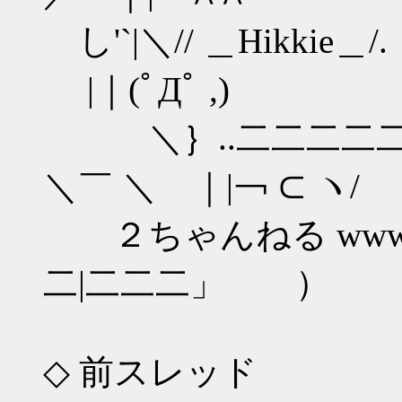
し'`|＼// ＿Hikki
|｜(ﾟДﾟ ,)
＼｝..二二二二
＼￣ ＼ ｜|￢ ⊂ ヽ/
２ちゃんねる www.2
二|二二二」 ）
◇ 前スレッド