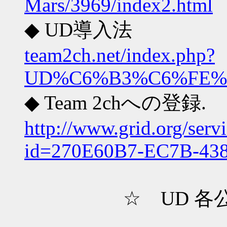
Mars/3969/index2.html
◆ UD
team2ch.net/index.php?
UD%C6%B3%C6%FE%
◆ Team 2ch
http://www.grid.org/serv
id=270E60B7-EC7B-43
☆ UD 各公式